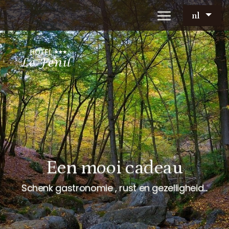
nl
Een mooi cadeau
Schenk gastronomie , rust en gezelligheid...